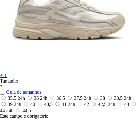
+-1
Tamanho
*
Guia de tamanhos
35,5
24h
36
24h
36,5
37,5
24h
38
38,5
24h
39
24h
40
40,5
41
24h
42
42,5
24h
43
44
24h
44,5
Este campo é obrigatório