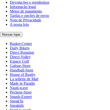
Devoluções e reembolsos
Informação legal
Meios de pagamento
Tarifas e opções de envio
Nota de Privacidade
A nossa loja
Nossas lojas
Basket-Center
Daily Bikers
Direct Running
Direct-Volley
Espace Golf
Galope-Store
Handball-Store
House of Rugby
La sellerie de Maé
Made in Paradis
Nauti-wave
Pecheur-Store
Smash-Expert
Sneak'In
Sneakids
Sport is good