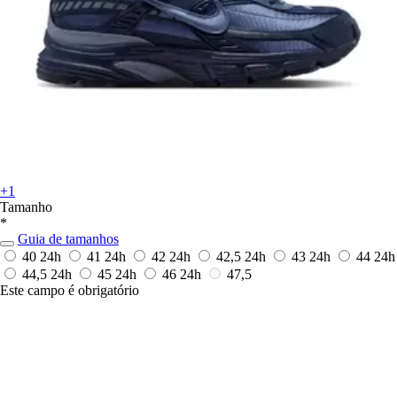
+1
Tamanho
*
Guia de tamanhos
40
24h
41
24h
42
24h
42,5
24h
43
24h
44
24h
44,5
24h
45
24h
46
24h
47,5
Este campo é obrigatório