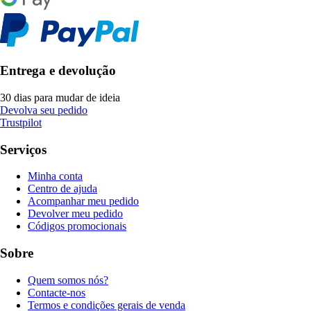
Entrega e devolução
30 dias para mudar de ideia
Devolva seu pedido
Trustpilot
Serviços
Minha conta
Centro de ajuda
Acompanhar meu pedido
Devolver meu pedido
Códigos promocionais
Sobre
Quem somos nós?
Contacte-nos
Termos e condições gerais de venda