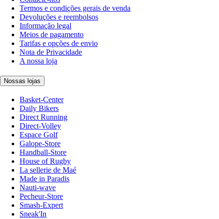
Termos e condições gerais de venda
Devoluções e reembolsos
Informação legal
Meios de pagamento
Tarifas e opções de envio
Nota de Privacidade
A nossa loja
Nossas lojas
Basket-Center
Daily Bikers
Direct Running
Direct-Volley
Espace Golf
Galope-Store
Handball-Store
House of Rugby
La sellerie de Maé
Made in Paradis
Nauti-wave
Pecheur-Store
Smash-Expert
Sneak'In