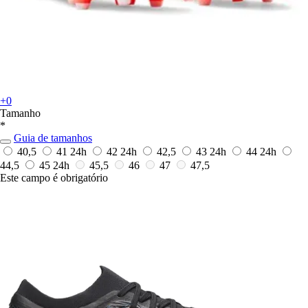
+0
Tamanho
*
Guia de tamanhos
40,5
41
24h
42
24h
42,5
43
24h
44
24h
44,5
45
24h
45,5
46
47
47,5
Este campo é obrigatório