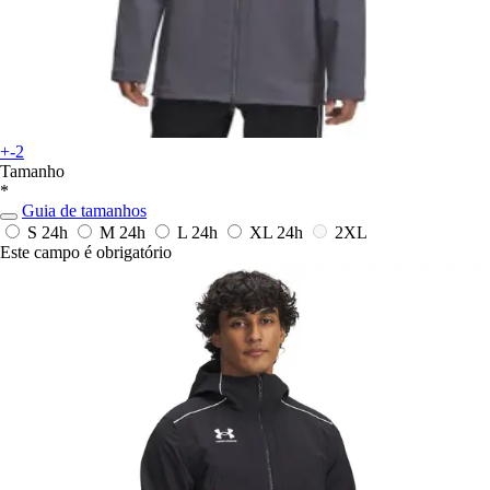
+-2
Tamanho
*
Guia de tamanhos
S
24h
M
24h
L
24h
XL
24h
2XL
Este campo é obrigatório