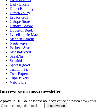
Daily Bikers
Direct Running
Direct-Volley
Espace Golf
Galope-Store
Handball-Store
House of Rugby
La sellerie de Maé
Made in Paradis
Nauti-wave
Pecheur-Store
Smash-Expert
Sneak'In
Sneakids
Sport is good
Training-Fit
Trek-Expert
TripNBikers
Vélo-Store
Inscreva-se na nossa newsletter
Aproveite 10% de desconto ao inscrever-se na nossa newsletter
Inscrever-se