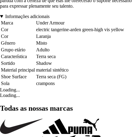
partida com a certeza de que elas lhe oferecerão o suporte necessário
para expressar plenamente seu talento.
Informações adicionais
Marca
Under Armour
Cor
electric tangerine-arden green-high vis yellow
Cor
Laranja
Género
Misto
Grupo etário
Adulto
Característica
Terra seca
Sortido
Shadow
Material principal
material sintético
Shoe Surface
Terra seca (FG)
Sola
crampons
Loading...
Loading...
Todas as nossas marcas