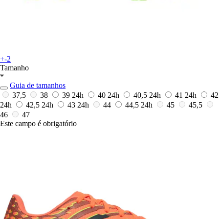
+-2
Tamanho
*
Guia de tamanhos
37,5
38
39
24h
40
24h
40,5
24h
41
24h
42
24h
42,5
24h
43
24h
44
44,5
24h
45
45,5
46
47
Este campo é obrigatório