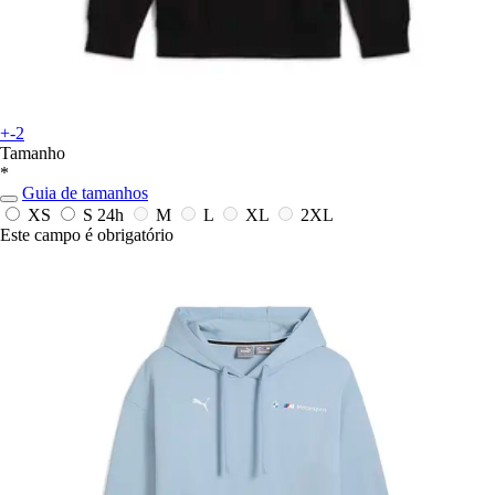
+-2
Tamanho
*
Guia de tamanhos
XS
S
24h
M
L
XL
2XL
Este campo é obrigatório