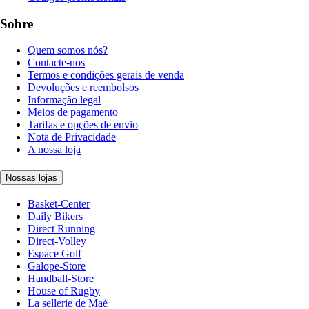
Sobre
Quem somos nós?
Contacte-nos
Termos e condições gerais de venda
Devoluções e reembolsos
Informação legal
Meios de pagamento
Tarifas e opções de envio
Nota de Privacidade
A nossa loja
Nossas lojas
Basket-Center
Daily Bikers
Direct Running
Direct-Volley
Espace Golf
Galope-Store
Handball-Store
House of Rugby
La sellerie de Maé