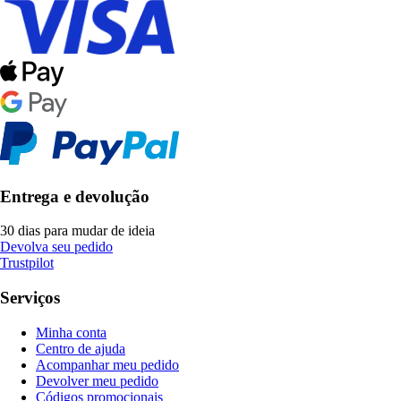
Entrega e devolução
30 dias para mudar de ideia
Devolva seu pedido
Trustpilot
Serviços
Minha conta
Centro de ajuda
Acompanhar meu pedido
Devolver meu pedido
Códigos promocionais