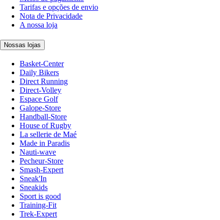
Tarifas e opções de envio
Nota de Privacidade
A nossa loja
Nossas lojas
Basket-Center
Daily Bikers
Direct Running
Direct-Volley
Espace Golf
Galope-Store
Handball-Store
House of Rugby
La sellerie de Maé
Made in Paradis
Nauti-wave
Pecheur-Store
Smash-Expert
Sneak'In
Sneakids
Sport is good
Training-Fit
Trek-Expert