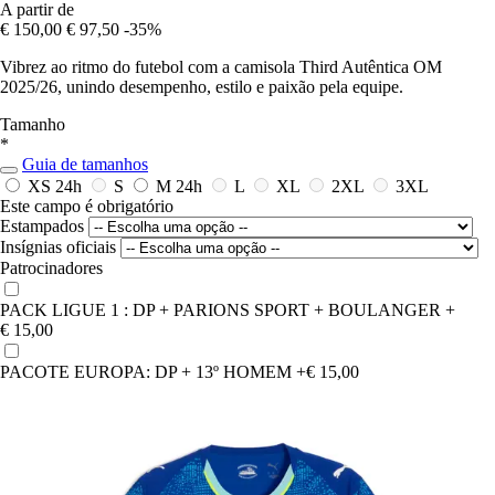
A partir de
€ 150,00
€ 97,50
-35%
Vibrez ao ritmo do futebol com a camisola Third Autêntica OM
2025/26, unindo desempenho, estilo e paixão pela equipe.
Tamanho
*
Guia de tamanhos
XS
24h
S
M
24h
L
XL
2XL
3XL
Este campo é obrigatório
Estampados
Insígnias oficiais
Patrocinadores
PACK LIGUE 1 : DP + PARIONS SPORT + BOULANGER
+
€ 15,00
PACOTE EUROPA: DP + 13º HOMEM
+€ 15,00