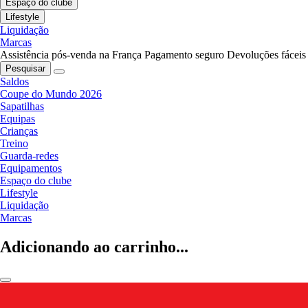
Espaço do clube
Lifestyle
Liquidação
Marcas
Assistência pós-venda na França
Pagamento seguro
Devoluções fáceis
Pesquisar
Saldos
Coupe do Mundo 2026
Sapatilhas
Equipas
Crianças
Treino
Guarda-redes
Equipamentos
Espaço do clube
Lifestyle
Liquidação
Marcas
Adicionando ao carrinho...