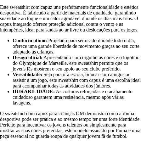
Este sweatshirt com capuz une perfeitamente funcionalidade e estética
desportiva. É fabricado a partir de materiais de qualidade, garantindo
suavidade ao toque e um calor agradável durante os dias mais frios. O
capuz integrado oferece proteção adicional contra o vento e as
intempéries, ideal para saídas ao ar livre ou deslocações para os jogos.
Conforto ótimo:
Projetado para ser usado durante todo o dia,
oferece uma grande liberdade de movimento graças ao seu corte
adaptado às crianças.
Design oficial:
Apresentando com orgulho as cores e o logotipo
do Olympique de Marseille, este sweatshirt permite que os
jovens fãs mostrem o seu apoio ao seu clube preferido.
Versatilidade:
Seja para ir à escola, brincar com amigos ou
assistir a um jogo, este sweatshirt com capuz é uma escolha ideal
para acompanhar todas as atividades dos júniores.
DURABILIDADE:
As costuras reforçadas e o acabamento
cuidadoso garantem uma resistência, mesmo após várias
lavagens.
O sweatshirt com capuz para crianças OM demonstra como a roupa
desportiva pode ser prática e ao mesmo tempo ter uma forte identidade.
Perfeito para incentivar os jovens talentos ou simplesmente para
mostrar as suas cores preferidas, este modelo assinado por Puma é uma
peça essencial no guarda-roupa de qualquer jovem fã de futebol.