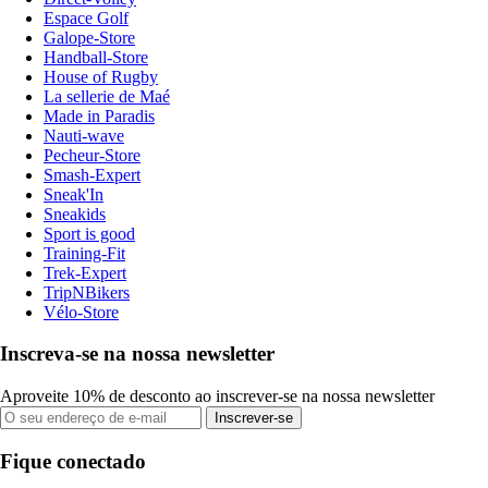
Espace Golf
Galope-Store
Handball-Store
House of Rugby
La sellerie de Maé
Made in Paradis
Nauti-wave
Pecheur-Store
Smash-Expert
Sneak'In
Sneakids
Sport is good
Training-Fit
Trek-Expert
TripNBikers
Vélo-Store
Inscreva-se na nossa newsletter
Aproveite 10% de desconto ao inscrever-se na nossa newsletter
Inscrever-se
Fique conectado