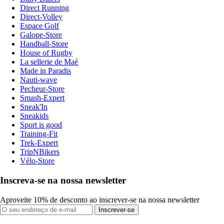
Direct Running
Direct-Volley
Espace Golf
Galope-Store
Handball-Store
House of Rugby
La sellerie de Maé
Made in Paradis
Nauti-wave
Pecheur-Store
Smash-Expert
Sneak'In
Sneakids
Sport is good
Training-Fit
Trek-Expert
TripNBikers
Vélo-Store
Inscreva-se na nossa newsletter
Aproveite 10% de desconto ao inscrever-se na nossa newsletter
Inscrever-se