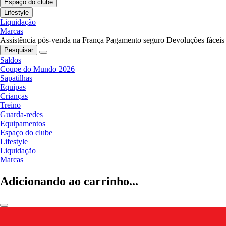
Espaço do clube
Lifestyle
Liquidação
Marcas
Assistência pós-venda na França
Pagamento seguro
Devoluções fáceis
Pesquisar
Saldos
Coupe do Mundo 2026
Sapatilhas
Equipas
Crianças
Treino
Guarda-redes
Equipamentos
Espaço do clube
Lifestyle
Liquidação
Marcas
Adicionando ao carrinho...