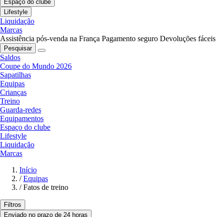
Espaço do clube
Lifestyle
Liquidação
Marcas
Assistência pós-venda na França
Pagamento seguro
Devoluções fáceis
Pesquisar
Saldos
Coupe do Mundo 2026
Sapatilhas
Equipas
Crianças
Treino
Guarda-redes
Equipamentos
Espaço do clube
Lifestyle
Liquidação
Marcas
Início
/
Equipas
/
Fatos de treino
Filtros
Enviado no prazo de 24 horas