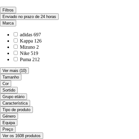
Filtros
Enviado no prazo de 24 horas
Marca
adidas
697
Kappa
126
Mizuno
2
Nike
519
Puma
212
Ver mais
(10)
Tamanho
Cor
Sortido
Grupo etário
Característica
Tipo de produto
Género
Equipa
Preço
Ver os 1608 produtos