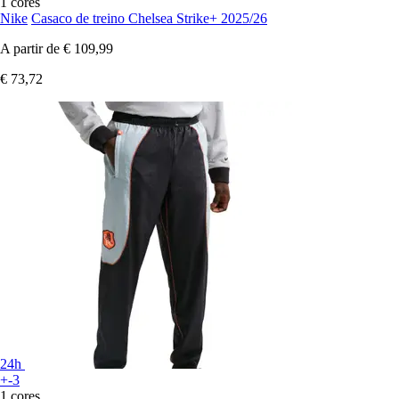
1 cores
Nike
Casaco de treino Chelsea Strike+ 2025/26
A partir de
€ 109,99
€ 73,72
24h
+-3
1 cores