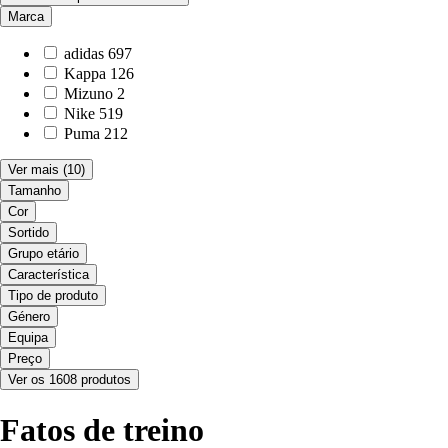
Marca
adidas
697
Kappa
126
Mizuno
2
Nike
519
Puma
212
Ver mais
(10)
Tamanho
Cor
Sortido
Grupo etário
Característica
Tipo de produto
Género
Equipa
Preço
Ver os 1608 produtos
Fatos de treino