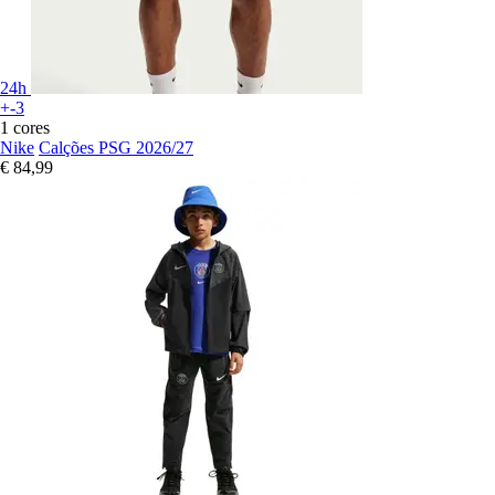
24h
+-3
1 cores
Nike
Calções PSG 2026/27
€ 84,99