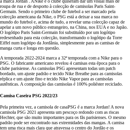
a marca Jordan . ANike e o clube quiseram dar um visual mais de
roupa de rua e de desporto à colecção de camisolas Paris Saint-
Germain. Sendo o primeiro clube de futebol a ser marcado pela
colecção americana da Nike, o PSG está a deixar a sua marca no
mundo do futebol e, acima de tudo, a revelar uma colecção capaz de
apelar a um novo público estrangeiro, na China, nos EUA e no Japão.
O logótipo Paris Saint-Germain foi substituído por um logótipo
redesenhado para esta colecção, transformando o logótipo da Torre
Eiffel num logótipo da Jordânia, simplesmente para as camisas de
manga curta e longa em questão.
A temporada 2022-2024 marca a 32ª temporada com a Nike para o
PSG. O fabricante americano revelou 4 camisas esta época para o
clube parisiense. As camisolas PSG apresentam todas um patch
bordado, um ajuste padrão e tecido Nike Breathe para as camisolas
réplica e um ajuste fino e tecido Nike Vapor para as camisolas
autênticas. A composição das camisolas é 100% poliéster reciclado.
Camisa Caseira PSG 2022/23
Pela primeira vez, a camisola de casaPSG é a marca Jordan! A nova
camisola PSG 2021 apresenta um pescoço redondo com as riscas
Hechter, que são muito importantes para os fãs parisienses. O mesmo
padrão pode ser encontrado nas extremidades das mangas. A camisa
tem uma risca mais clara que atravessa o centro do Jordão e os