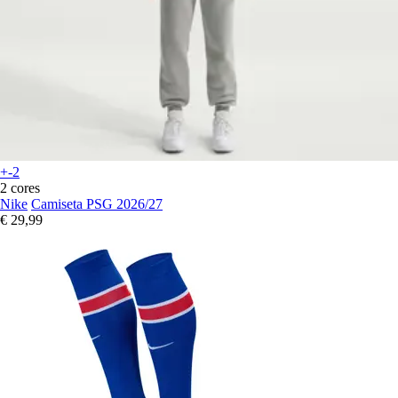
+-2
2 cores
Nike
Camiseta PSG 2026/27
€ 29,99