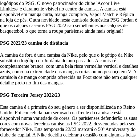
logótipos do PSG. O novo patrocinador do clube 'Accor Live
Limitless' é claramente visível no centro da camisa. A camisa está
disponível em manga curta, manga comprida, Vapor Match e Réplica
na loja de pés. Outra novidade nesta camisola doméstica PSG Jordan é
que os calções caseiros PSG 2022 são semelhantes aos calções de
basquetebol, o que torna a roupa parisiense ainda mais original!
PSG 2022/23 camisa de distância
A camisa de fora é uma camisa da Nike, pelo que o logótipo da Nike
substitui o logótipo da Jordânia do ano passado . A camisa é
completamente branca, com uma bela risca vermelha vertical e detalhes
azuis, como na extremidade das mangas curtas ou no pescoço em V. A
camisola de manga comprida oferecida na Foot-store não tem qualquer
detalhe preto no fim das mangas.
PSG Terceira Jersey 2022/23
Esta camisa é a primeira do seu género a ser disponibilizada no Reino
Unido. Foi concebida para ser usada na frente da camisa e está
disponível numa variedade de cores. Os parisienses defenderão as suas
cores com novas terceiras camisolas PSG 2022, desvendadas pelo seu
fornecedor Nike. Esta temporada 22/23 marcará o 50º Anniversary do
clube da capital. A Nike decidiu celebrar a ocasião com algumas belas