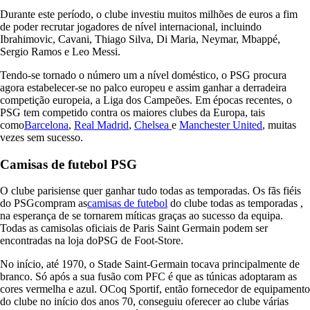
Durante este período, o clube investiu muitos milhões de euros a fim
de poder recrutar jogadores de nível internacional, incluindo
Ibrahimovic, Cavani, Thiago Silva, Di Maria, Neymar, Mbappé,
Sergio Ramos e Leo Messi.
Tendo-se tornado o número um a nível doméstico, o PSG procura
agora estabelecer-se no palco europeu e assim ganhar a derradeira
competição europeia, a Liga dos Campeões. Em épocas recentes, o
PSG tem competido contra os maiores clubes da Europa, tais
como
Barcelona
,
Real Madrid
,
Chelsea
e
Manchester United
, muitas
vezes sem sucesso.
Camisas de futebol PSG
O clube parisiense quer ganhar tudo todas as temporadas. Os fãs fiéis
do PSGcompram as
camisas de futebol
do clube todas as temporadas ,
na esperança de se tornarem míticas graças ao sucesso da equipa.
Todas as camisolas oficiais de Paris Saint Germain podem ser
encontradas na loja doPSG de Foot-Store.
No início, até 1970, o Stade Saint-Germain tocava principalmente de
branco. Só após a sua fusão com PFC é que as túnicas adoptaram as
cores vermelha e azul. OCoq Sportif, então fornecedor de equipamento
do clube no início dos anos 70, conseguiu oferecer ao clube várias