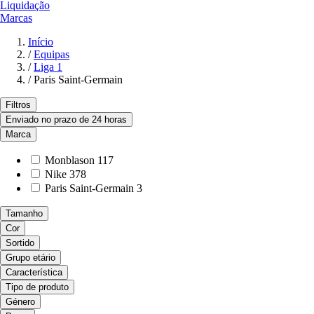
Liquidação
Marcas
Início
/
Equipas
/
Liga 1
/
Paris Saint-Germain
Filtros
Enviado no prazo de 24 horas
Marca
Monblason
117
Nike
378
Paris Saint-Germain
3
Tamanho
Cor
Sortido
Grupo etário
Característica
Tipo de produto
Género