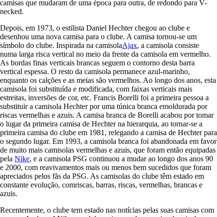
camisas que mudaram de uma época para outra, de redondo para V-
necked.
Depois, em 1973, o estilista Daniel Hechter chegou ao clube e
desenhou uma nova camisa para o clube. A camisa tornou-se um
símbolo do clube. Inspirada na camisola
Ajax
, a camisola consiste
numa larga risca vertical no meio da frente da camisola em vermelho.
As bordas finas verticais brancas seguem o contorno desta barra
vertical espessa. O resto da camisola permanece azul-marinho,
enquanto os calções e as meias são vermelhos. Ao longo dos anos, esta
camisola foi substituída e modificada, com faixas verticais mais
estreitas, inversões de cor, etc. Francis Borelli foi a primeira pessoa a
substituir a camisola Hechter por uma túnica branca emoldurada por
riscas vermelhas e azuis. A camisa branca de Borelli acabou por tomar
o lugar da primeira camisa de Hechter na hierarquia, ao tornar-se a
primeira camisa do clube em 1981, relegando a camisa de Hechter para
o segundo lugar. Em 1993, a camisola branca foi abandonada em favor
de muito mais camisolas vermelhas e azuis, que foram então equipadas
pela
Nike
, e a camisola PSG continuou a mudar ao longo dos anos 90
e 2000, com reavivamentos mais ou menos bem sucedidos que foram
apreciados pelos fãs da PSG. As camisolas do clube têm estado em
constante evolução, comriscas, barras, riscas, vermelhas, brancas e
azuis.
Recentemente, o clube tem estado nas notícias pelas suas camisas com