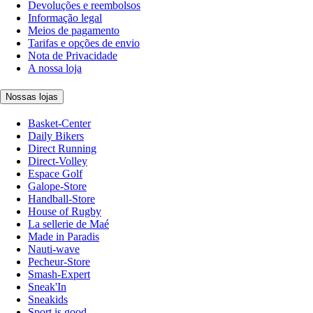
Devoluções e reembolsos
Informação legal
Meios de pagamento
Tarifas e opções de envio
Nota de Privacidade
A nossa loja
Nossas lojas
Basket-Center
Daily Bikers
Direct Running
Direct-Volley
Espace Golf
Galope-Store
Handball-Store
House of Rugby
La sellerie de Maé
Made in Paradis
Nauti-wave
Pecheur-Store
Smash-Expert
Sneak'In
Sneakids
Sport is good