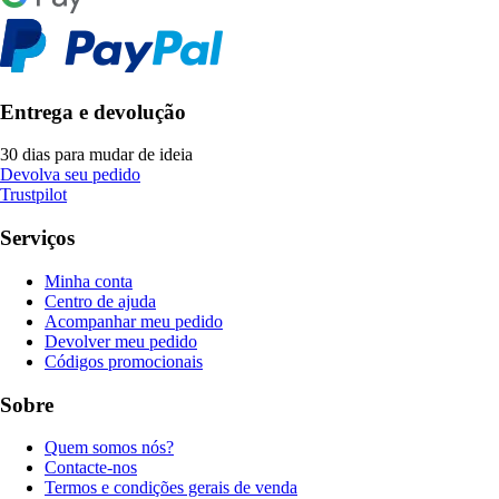
Entrega e devolução
30 dias para mudar de ideia
Devolva seu pedido
Trustpilot
Serviços
Minha conta
Centro de ajuda
Acompanhar meu pedido
Devolver meu pedido
Códigos promocionais
Sobre
Quem somos nós?
Contacte-nos
Termos e condições gerais de venda