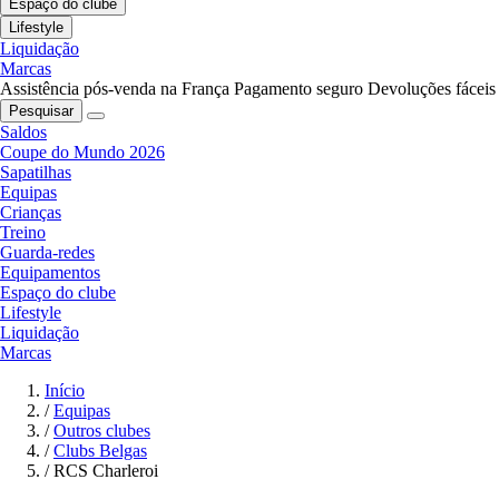
Espaço do clube
Lifestyle
Liquidação
Marcas
Assistência pós-venda na França
Pagamento seguro
Devoluções fáceis
Pesquisar
Saldos
Coupe do Mundo 2026
Sapatilhas
Equipas
Crianças
Treino
Guarda-redes
Equipamentos
Espaço do clube
Lifestyle
Liquidação
Marcas
Início
/
Equipas
/
Outros clubes
/
Clubs Belgas
/
RCS Charleroi