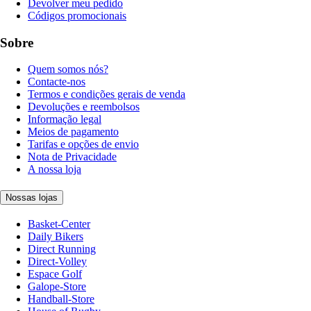
Devolver meu pedido
Códigos promocionais
Sobre
Quem somos nós?
Contacte-nos
Termos e condições gerais de venda
Devoluções e reembolsos
Informação legal
Meios de pagamento
Tarifas e opções de envio
Nota de Privacidade
A nossa loja
Nossas lojas
Basket-Center
Daily Bikers
Direct Running
Direct-Volley
Espace Golf
Galope-Store
Handball-Store