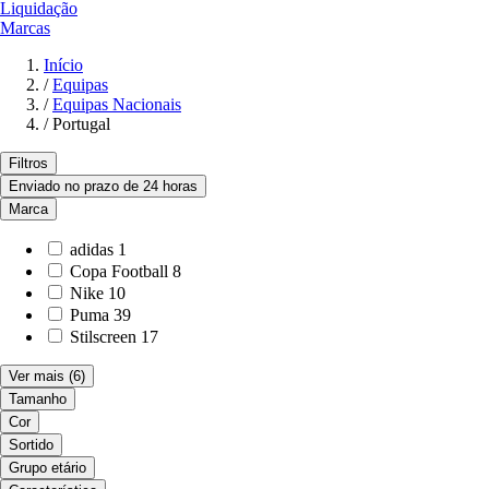
Liquidação
Marcas
Início
/
Equipas
/
Equipas Nacionais
/
Portugal
Filtros
Enviado no prazo de 24 horas
Marca
adidas
1
Copa Football
8
Nike
10
Puma
39
Stilscreen
17
Ver mais
(6)
Tamanho
Cor
Sortido
Grupo etário