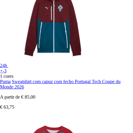
24h
+-3
1 cores
Puma
Sweatshirt com capuz com fecho Portugal Tech Coupe du
Monde 2026
A partir de
€ 85,00
€ 63,75