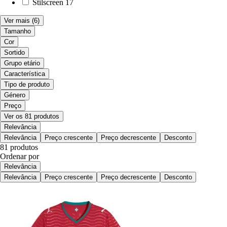
Stilscreen
17
Ver mais
(6)
Tamanho
Cor
Sortido
Grupo etário
Característica
Tipo de produto
Género
Preço
Ver os 81 produtos
Relevância
Relevância
Preço crescente
Preço decrescente
Desconto
81 produtos
Ordenar por
Relevância
Relevância
Preço crescente
Preço decrescente
Desconto