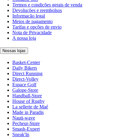
Termos e condições gerais de venda
Devoluções e reembolsos
Informação legal
Meios de pagamento
Tarifas e opções de envio
Nota de Privacidade
A nossa loja
Nossas lojas
Basket-Center
Daily Bikers
Direct Running
Direct-Volley
Espace Golf
Galope-Store
Handball-Store
House of Rugby
La sellerie de Maé
Made in Paradis
Nauti-wave
Pecheur-Store
Smash-Expert
Sneak'In