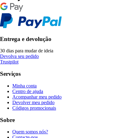
Entrega e devolução
30 dias para mudar de ideia
Devolva seu pedido
Trustpilot
Serviços
Minha conta
Centro de ajuda
Acompanhar meu pedido
Devolver meu pedido
Códigos promocionais
Sobre
Quem somos nós?
Contacte-nos