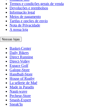
Termos e condições gerais de venda
Devoluções e reembolsos
Informação legal
Meios de pagamento
Tarifas e opções de envio
Nota de Privacidade
A nossa loja
Nossas lojas
Basket-Center
Daily Bikers
Direct Running
Direct-Volley
Espace Golf
Galope-Store
Handball-Store
House of Rugby
La sellerie de Maé
Made in Paradis
Nauti-wave
Pecheur-Store
Smash-Expert
Sneak'In