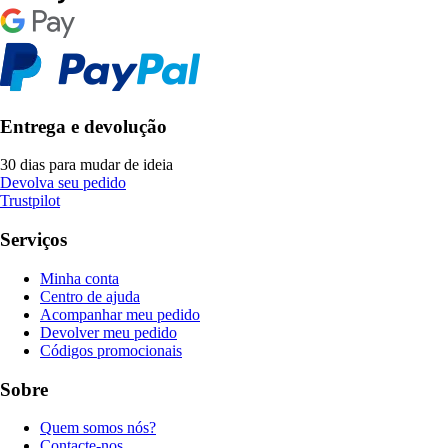
Entrega e devolução
30 dias para mudar de ideia
Devolva seu pedido
Trustpilot
Serviços
Minha conta
Centro de ajuda
Acompanhar meu pedido
Devolver meu pedido
Códigos promocionais
Sobre
Quem somos nós?
Contacte-nos