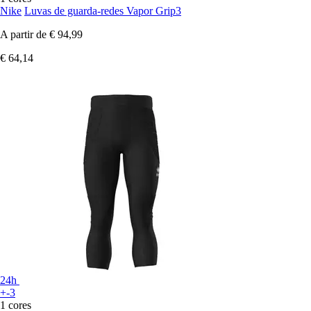
Nike
Luvas de guarda-redes Vapor Grip3
A partir de
€ 94,99
€ 64,14
24h
+-3
1 cores