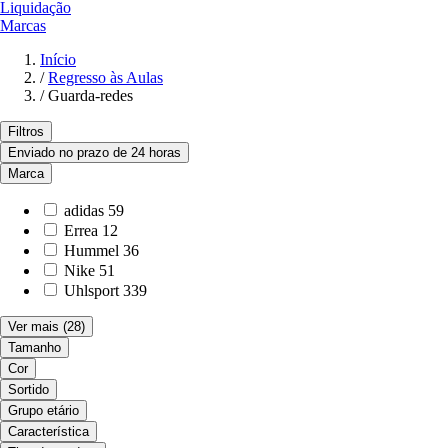
Liquidação
Marcas
Início
/
Regresso às Aulas
/
Guarda-redes
Filtros
Enviado no prazo de 24 horas
Marca
adidas
59
Errea
12
Hummel
36
Nike
51
Uhlsport
339
Ver mais
(28)
Tamanho
Cor
Sortido
Grupo etário
Característica