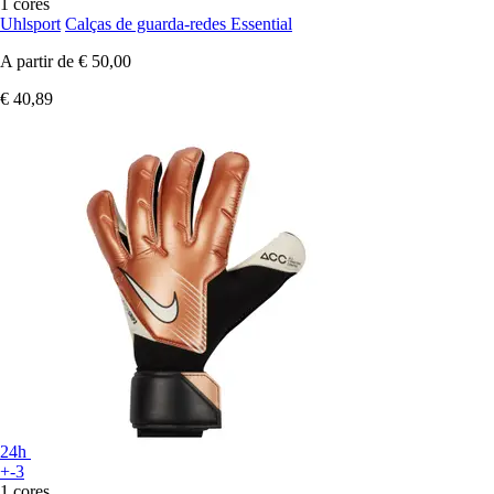
1 cores
Uhlsport
Calças de guarda-redes Essential
A partir de
€ 50,00
€ 40,89
24h
+-3
1 cores