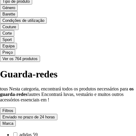
Tipo de produto
Género
Barette
Condições de utilização
Couture
Corte
Sport
Equipa
Preço
Ver os 764 produtos
Guarda-redes
tous Nesta categoria, encontrará todos os produtos necessários para
os
guarda-redes
!autres Encontrará luvas, vestuário e muitos outros
acessórios essenciais em !
Filtros
Enviado no prazo de 24 horas
Marca
adidas
59