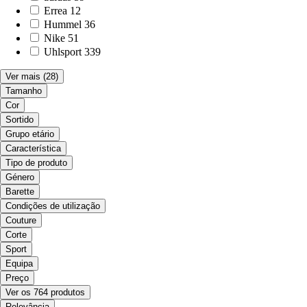
Errea
12
Hummel
36
Nike
51
Uhlsport
339
Ver mais
(28)
Tamanho
Cor
Sortido
Grupo etário
Característica
Tipo de produto
Género
Barette
Condições de utilização
Couture
Corte
Sport
Equipa
Preço
Ver os 764 produtos
Relevância