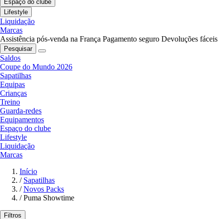
Espaço do clube
Lifestyle
Liquidação
Marcas
Assistência pós-venda na França
Pagamento seguro
Devoluções fáceis
Pesquisar
Saldos
Coupe do Mundo 2026
Sapatilhas
Equipas
Crianças
Treino
Guarda-redes
Equipamentos
Espaço do clube
Lifestyle
Liquidação
Marcas
Início
/
Sapatilhas
/
Novos Packs
/
Puma Showtime
Filtros