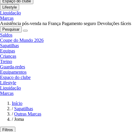
Espaço do clube
Lifestyle
Liquidação
Marcas
Assistência pós-venda na França
Pagamento seguro
Devoluções fáceis
Pesquisar
Saldos
Coupe do Mundo 2026
Sapatilhas
Equipas
Crianças
Treino
Guarda-redes
Equipamentos
Espaço do clube
Lifestyle
Liquidação
Marcas
Início
/
Sapatilhas
/
Outras Marcas
/
Joma
Filtros