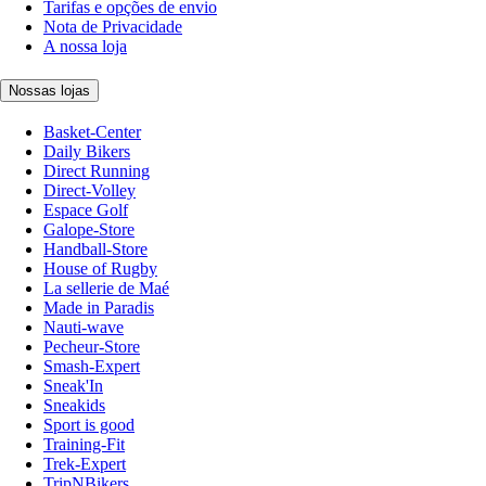
Tarifas e opções de envio
Nota de Privacidade
A nossa loja
Nossas lojas
Basket-Center
Daily Bikers
Direct Running
Direct-Volley
Espace Golf
Galope-Store
Handball-Store
House of Rugby
La sellerie de Maé
Made in Paradis
Nauti-wave
Pecheur-Store
Smash-Expert
Sneak'In
Sneakids
Sport is good
Training-Fit
Trek-Expert
TripNBikers