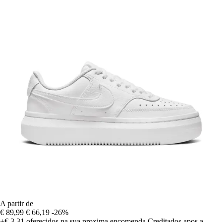
A partir de
€ 89,99
€ 66,19
-26%
+€ 3,31
oferecidos na sua proxima encomenda
Creditados apos a