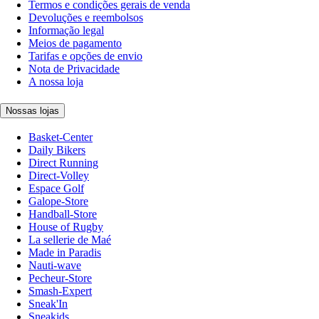
Termos e condições gerais de venda
Devoluções e reembolsos
Informação legal
Meios de pagamento
Tarifas e opções de envio
Nota de Privacidade
A nossa loja
Nossas lojas
Basket-Center
Daily Bikers
Direct Running
Direct-Volley
Espace Golf
Galope-Store
Handball-Store
House of Rugby
La sellerie de Maé
Made in Paradis
Nauti-wave
Pecheur-Store
Smash-Expert
Sneak'In
Sneakids