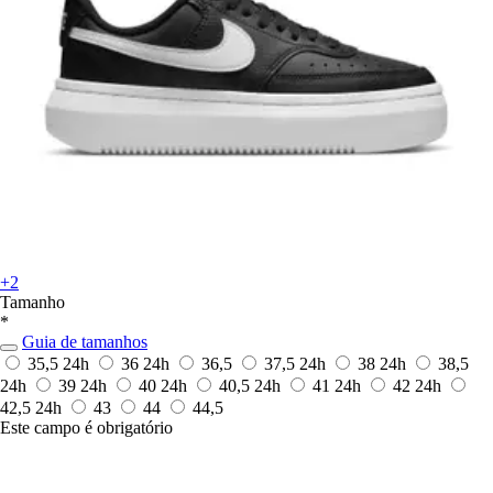
+2
Tamanho
*
Guia de tamanhos
35,5
24h
36
24h
36,5
37,5
24h
38
24h
38,5
24h
39
24h
40
24h
40,5
24h
41
24h
42
24h
42,5
24h
43
44
44,5
Este campo é obrigatório