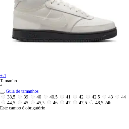
+-1
Tamanho
*
Guia de tamanhos
38,5
39
40
40,5
41
42
42,5
43
44
44,5
45
45,5
46
47
47,5
48,5
24h
Este campo é obrigatório