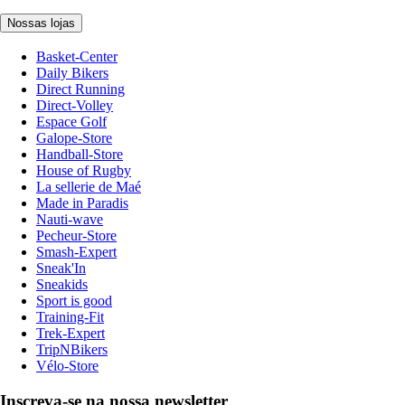
Nossas lojas
Basket-Center
Daily Bikers
Direct Running
Direct-Volley
Espace Golf
Galope-Store
Handball-Store
House of Rugby
La sellerie de Maé
Made in Paradis
Nauti-wave
Pecheur-Store
Smash-Expert
Sneak'In
Sneakids
Sport is good
Training-Fit
Trek-Expert
TripNBikers
Vélo-Store
Inscreva-se na nossa newsletter