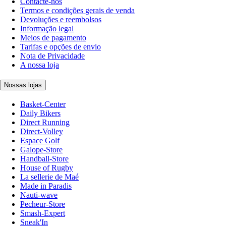
Contacte-nos
Termos e condições gerais de venda
Devoluções e reembolsos
Informação legal
Meios de pagamento
Tarifas e opções de envio
Nota de Privacidade
A nossa loja
Nossas lojas
Basket-Center
Daily Bikers
Direct Running
Direct-Volley
Espace Golf
Galope-Store
Handball-Store
House of Rugby
La sellerie de Maé
Made in Paradis
Nauti-wave
Pecheur-Store
Smash-Expert
Sneak'In