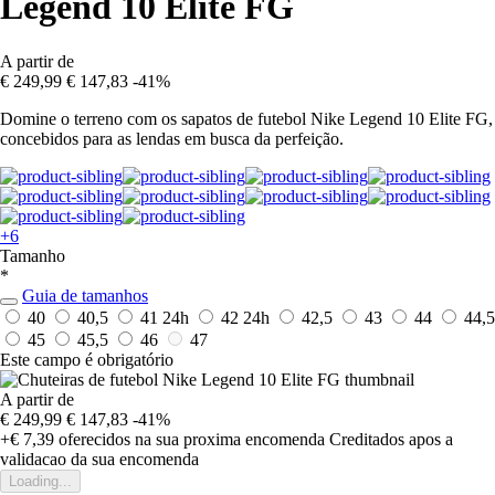
Legend 10 Elite FG
A partir de
€ 249,99
€ 147,83
-41%
Domine o terreno com os sapatos de futebol Nike Legend 10 Elite FG,
concebidos para as lendas em busca da perfeição.
+6
Tamanho
*
Guia de tamanhos
40
40,5
41
24h
42
24h
42,5
43
44
44,5
45
45,5
46
47
Este campo é obrigatório
A partir de
€ 249,99
€ 147,83
-41%
+€ 7,39
oferecidos na sua proxima encomenda
Creditados apos a
validacao da sua encomenda
Loading...