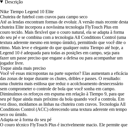
Descrição
Nike Tiempo Legend 10 Elite
Chuteira de futebol com cravos para campo seco
Até as lendas encontram formas de evoluir. A versão mais recente desta
chuteira Elite incorpora a novíssima tecnologia FlyTouch Plus em
couro tecido. Mais flexível que o couro natural, ela se adapta à forma
do seu pé e se combina com a tecnologia All Conditions Control (uma
textura aderente mesmo em tempo úmido), permitindo que você dite o
ritmo. Mais leve e elegante do que qualquer outra Tiempo até hoje, a
Legend 10 é adequada para todas as posições em campo, seja para
fazer um passe preciso que engane a defesa ou para acompanhar um
jogador livre.
Toque ainda mais preciso
Você vê essas micropontas na parte superior? Elas aumentam a eficácia
das zonas de toque durante os chutes, dribles e passes. O resultado:
uma chuteira mais estilosa que reduz o acolchoamento desnecessário
sem comprometer o controle de bola que você sonha em campo.
Diminuímos os reforços em espuma em relação à Tiempo 9, para que
seu pé fique ainda mais próximo da bola quando você a controla. Em
vez disso, moldamos as linhas na chuteira com cravos. Tecnologia All
Conditions Control (ACC) oferecendo uma textura aderente em tempo
seco ou úmido.
Adapta-se à forma do seu pé
O couro técnico FlyTouch Plus é incrivelmente macio. Ele permite que