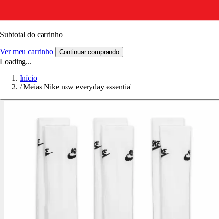
Subtotal do carrinho
Ver meu carrinho
Continuar comprando
Loading...
Início
/
Meias Nike nsw everyday essential