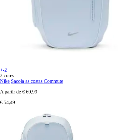
+-2
2 cores
Nike
Sacola as costas Commute
A partir de
€ 69,99
€ 54,49