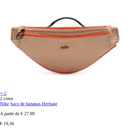
+-2
2 cores
Nike
Saco de bananas Heritage
A partir de
€ 27,99
€ 19,36