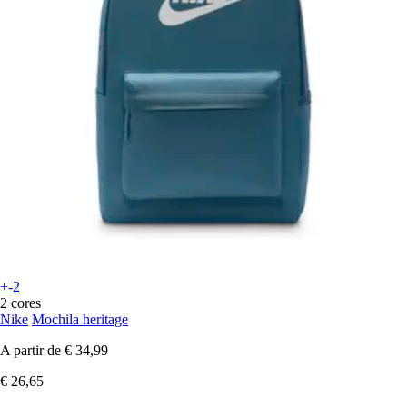
+-2
2 cores
Nike
Mochila heritage
A partir de
€ 34,99
€ 26,65