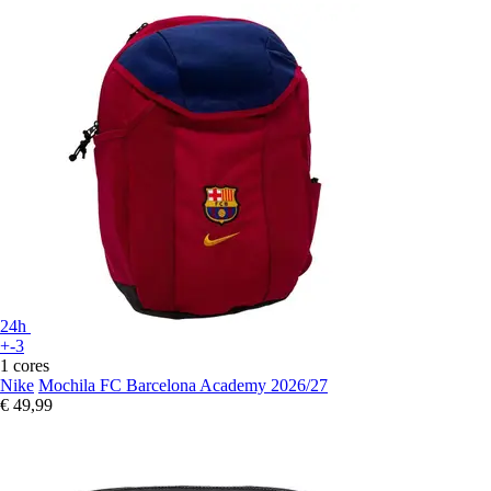
24h
+-3
1 cores
Nike
Mochila FC Barcelona Academy 2026/27
€ 49,99