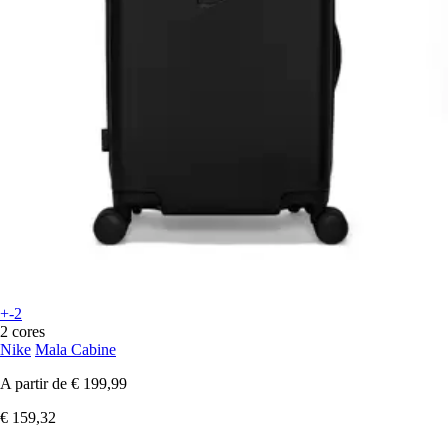
+-2
2 cores
Nike
Mala Cabine
A partir de
€ 199,99
€ 159,32