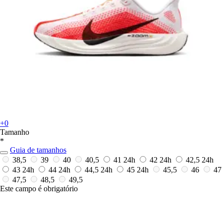
+0
Tamanho
*
Guia de tamanhos
38,5
39
40
40,5
41
24h
42
24h
42,5
24h
43
24h
44
24h
44,5
24h
45
24h
45,5
46
47
47,5
48,5
49,5
Este campo é obrigatório