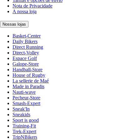
Tarifas e opções de envio
Nota de Privacidade
A nossa loja
Nossas lojas
Basket-Center
Daily Bikers
Direct Running
Direct-Volley
Espace Golf
Galope-Store
Handball-Store
House of Rugby
La sellerie de Maé
Made in Paradis
Nauti-wave
Pecheur-Store
Smash-Expert
Sneak'In
Sneakids
Sport is good
Training-Fit
Trek-Expert
TripNBikers