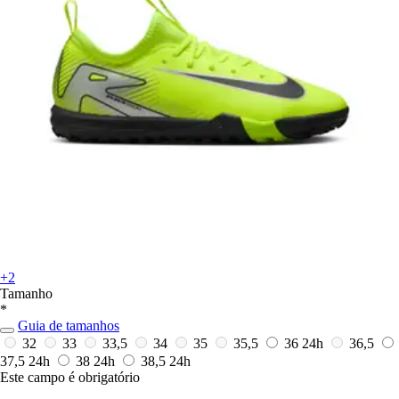
+2
Tamanho
*
Guia de tamanhos
32
33
33,5
34
35
35,5
36
24h
36,5
37,5
24h
38
24h
38,5
24h
Este campo é obrigatório