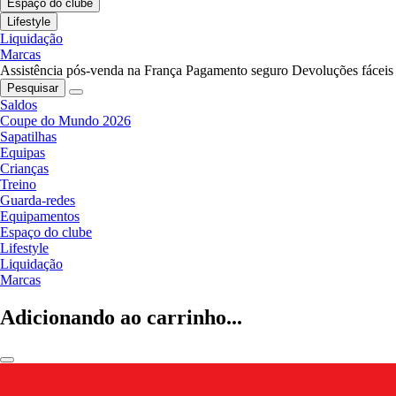
Espaço do clube
Lifestyle
Liquidação
Marcas
Assistência pós-venda na França
Pagamento seguro
Devoluções fáceis
Pesquisar
Saldos
Coupe do Mundo 2026
Sapatilhas
Equipas
Crianças
Treino
Guarda-redes
Equipamentos
Espaço do clube
Lifestyle
Liquidação
Marcas
Adicionando ao carrinho...