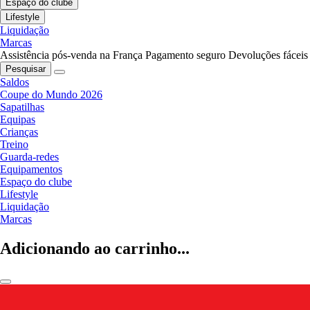
Espaço do clube
Lifestyle
Liquidação
Marcas
Assistência pós-venda na França
Pagamento seguro
Devoluções fáceis
Pesquisar
Saldos
Coupe do Mundo 2026
Sapatilhas
Equipas
Crianças
Treino
Guarda-redes
Equipamentos
Espaço do clube
Lifestyle
Liquidação
Marcas
Adicionando ao carrinho...