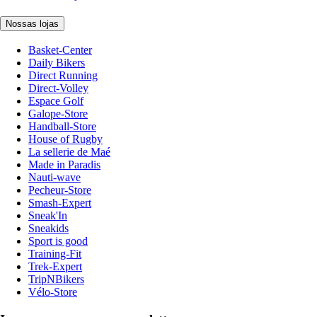
Nossas lojas
Basket-Center
Daily Bikers
Direct Running
Direct-Volley
Espace Golf
Galope-Store
Handball-Store
House of Rugby
La sellerie de Maé
Made in Paradis
Nauti-wave
Pecheur-Store
Smash-Expert
Sneak'In
Sneakids
Sport is good
Training-Fit
Trek-Expert
TripNBikers
Vélo-Store