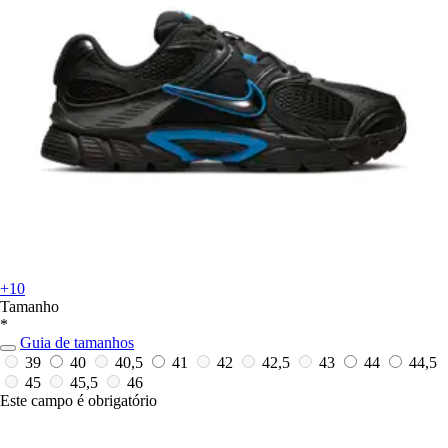
+10
Tamanho
*
Guia de tamanhos
39
40
40,5
41
42
42,5
43
44
44,5
45
45,5
46
Este campo é obrigatório