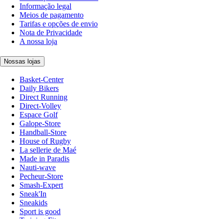
Informação legal
Meios de pagamento
Tarifas e opções de envio
Nota de Privacidade
A nossa loja
Nossas lojas
Basket-Center
Daily Bikers
Direct Running
Direct-Volley
Espace Golf
Galope-Store
Handball-Store
House of Rugby
La sellerie de Maé
Made in Paradis
Nauti-wave
Pecheur-Store
Smash-Expert
Sneak'In
Sneakids
Sport is good