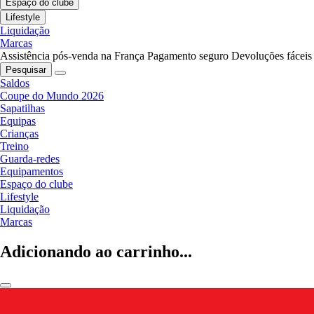
Espaço do clube
Lifestyle
Liquidação
Marcas
Assistência pós-venda na França
Pagamento seguro
Devoluções fáceis
Pesquisar
Saldos
Coupe do Mundo 2026
Sapatilhas
Equipas
Crianças
Treino
Guarda-redes
Equipamentos
Espaço do clube
Lifestyle
Liquidação
Marcas
Adicionando ao carrinho...