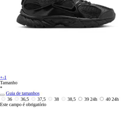
+-1
Tamanho
*
Guia de tamanhos
36
36,5
37,5
38
38,5
39
24h
40
24h
Este campo é obrigatório