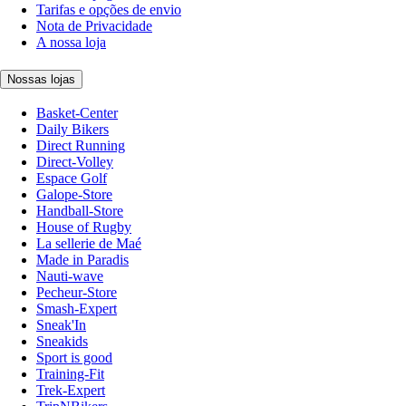
Tarifas e opções de envio
Nota de Privacidade
A nossa loja
Nossas lojas
Basket-Center
Daily Bikers
Direct Running
Direct-Volley
Espace Golf
Galope-Store
Handball-Store
House of Rugby
La sellerie de Maé
Made in Paradis
Nauti-wave
Pecheur-Store
Smash-Expert
Sneak'In
Sneakids
Sport is good
Training-Fit
Trek-Expert