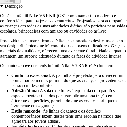
Loading...
Descrição
Os ténis infantil Nike V5 RNR (GS) combinam estilo moderno e
conforto ideal para os jovens aventureiros. Projetados para acompanhar
as crianças em todas as suas atividades diárias, são perfeitos para saídas
escolares, brincadeiras com amigos ou atividades ao ar livre.
Produzidos pela marca icónica Nike, estes sneakers destacam-se pelo
seu design dinâmico que irá conquistar os jovens utilizadores. Graças a
materiais de qualidade, oferecem uma excelente durabilidade enquanto
garantem um suporte adequado durante as fases de atividade intensa.
Os pontos-chave dos ténis infantil Nike V5 RNR (GS) incluem:
Conforto excecional:
A palmilha é projetada para oferecer um
bom amortecimento, permitindo que as crianças aproveitem cada
passo sem desconforto.
Adesão ótima:
A sola exterior está equipada com padrões
especialmente estudados para garantir uma boa tração em
diferentes superfícies, permitindo que as crianças brinquem
livremente em segurança.
Estilo marcado:
As linhas elegantes e os detalhes
contemporâneos fazem destes ténis uma escolha na moda que
agradará aos jovens atletas.
Facilidade de calçar:
O design do sapato permite calçar e