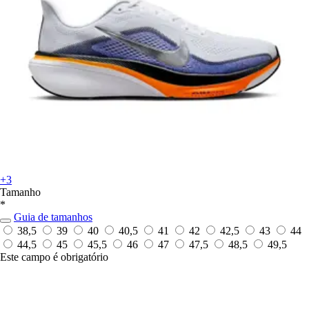
+3
Tamanho
*
Guia de tamanhos
38,5
39
40
40,5
41
42
42,5
43
44
44,5
45
45,5
46
47
47,5
48,5
49,5
Este campo é obrigatório