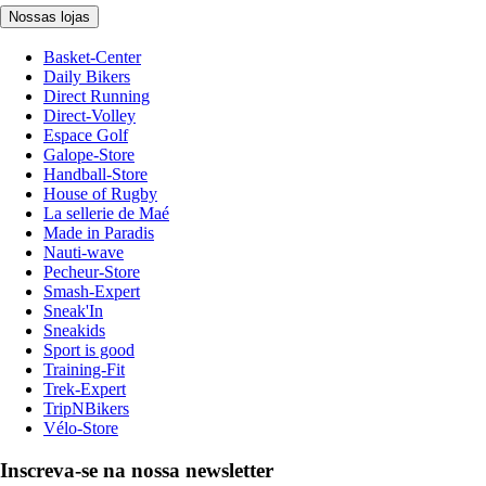
Nossas lojas
Basket-Center
Daily Bikers
Direct Running
Direct-Volley
Espace Golf
Galope-Store
Handball-Store
House of Rugby
La sellerie de Maé
Made in Paradis
Nauti-wave
Pecheur-Store
Smash-Expert
Sneak'In
Sneakids
Sport is good
Training-Fit
Trek-Expert
TripNBikers
Vélo-Store
Inscreva-se na nossa newsletter