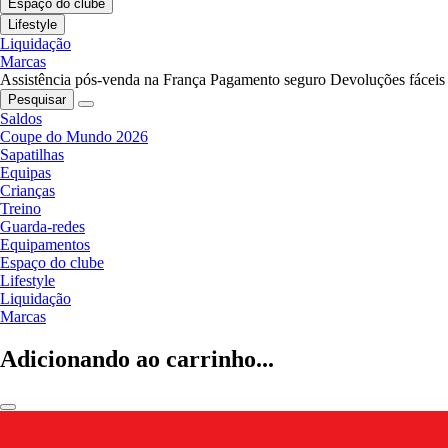
Espaço do clube
Lifestyle
Liquidação
Marcas
Assistência pós-venda na França
Pagamento seguro
Devoluções fáceis
Pesquisar
Saldos
Coupe do Mundo 2026
Sapatilhas
Equipas
Crianças
Treino
Guarda-redes
Equipamentos
Espaço do clube
Lifestyle
Liquidação
Marcas
Adicionando ao carrinho...