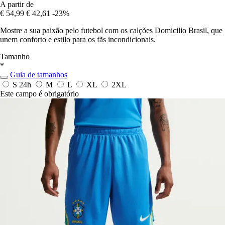
A partir de
€ 54,99
€ 42,61
-23%
Mostre a sua paixão pelo futebol com os calções Domicilio Brasil, que
unem conforto e estilo para os fãs incondicionais.
Tamanho
*
Guia de tamanhos
S
24h
M
L
XL
2XL
Este campo é obrigatório