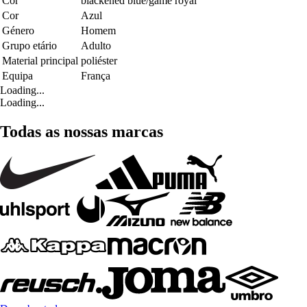
Cor
blackened blue/game royal
Cor
Azul
Género
Homem
Grupo etário
Adulto
Material principal
poliéster
Equipa
França
Loading...
Loading...
Todas as nossas marcas