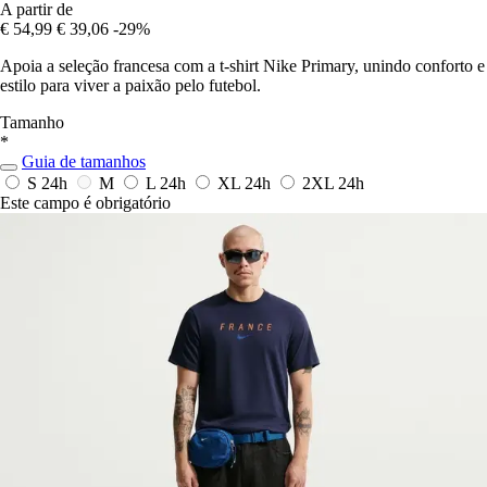
A partir de
€ 54,99
€ 39,06
-29%
Apoia a seleção francesa com a t-shirt Nike Primary, unindo conforto e
estilo para viver a paixão pelo futebol.
Tamanho
*
Guia de tamanhos
S
24h
M
L
24h
XL
24h
2XL
24h
Este campo é obrigatório