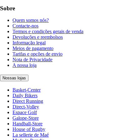
Sobre
Quem somos nós?
Contacte-nos
Termos e condições gerais de venda
Devoluções e reembolsos
Informação legal
Meios de pagamento
Tarifas e opções de envio
Nota de Privacidade
A nossa loja
Nossas lojas
Basket-Center
Daily Bikers
Direct Running
Direct-Volley
Espace Golf
Galope-Store
Handball-Store
House of Rugby
La sellerie de Maé