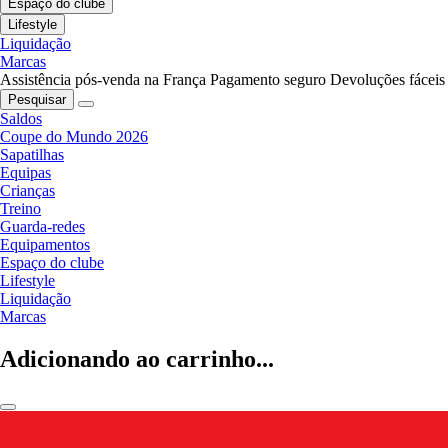
Espaço do clube
Lifestyle
Liquidação
Marcas
Assistência pós-venda na França
Pagamento seguro
Devoluções fáceis
Pesquisar
Saldos
Coupe do Mundo 2026
Sapatilhas
Equipas
Crianças
Treino
Guarda-redes
Equipamentos
Espaço do clube
Lifestyle
Liquidação
Marcas
Adicionando ao carrinho...