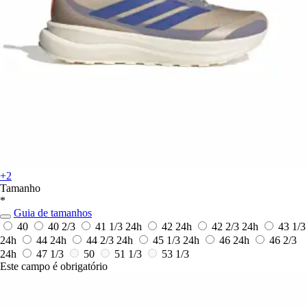
+2
Tamanho
*
Guia de tamanhos
40
40 2/3
41 1/3
24h
42
24h
42 2/3
24h
43 1/3
24h
44
24h
44 2/3
24h
45 1/3
24h
46
24h
46 2/3
24h
47 1/3
50
51 1/3
53 1/3
Este campo é obrigatório