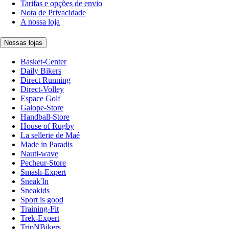
Tarifas e opções de envio
Nota de Privacidade
A nossa loja
Nossas lojas
Basket-Center
Daily Bikers
Direct Running
Direct-Volley
Espace Golf
Galope-Store
Handball-Store
House of Rugby
La sellerie de Maé
Made in Paradis
Nauti-wave
Pecheur-Store
Smash-Expert
Sneak'In
Sneakids
Sport is good
Training-Fit
Trek-Expert
TripNBikers