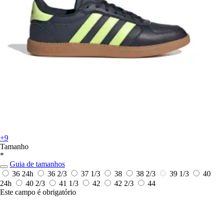
+9
Tamanho
*
Guia de tamanhos
36
24h
36 2/3
37 1/3
38
38 2/3
39 1/3
40
24h
40 2/3
41 1/3
42
42 2/3
44
Este campo é obrigatório