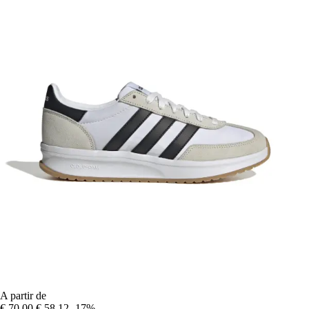
A partir de
€ 70,00
€ 58,12
-17%