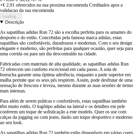
+€ 2,91
oferecidos na sua proxima encomenda
Creditados apos a
validacao da sua encomenda
Loading...
Descrição
As sapatilhas adidas Run 72 são a escolha perfeita para os amantes do
desporto e do estilo. Concebidas pela famosa marca adidas, estas
sapatilhas são confortáveis, duradouras e modernas. Com o seu design
elegante e moderno, são perfeitas para qualquer ocasião, quer seja para
uma corrida ou para um dia descontraído na cidade.
Fabricadas com materiais de alta qualidade, as sapatilhas adidas Run
72 oferecem um conforto excecional em cada passo. A sola de
borracha garante uma óptima aderência, enquanto a parte superior em
malha permite que os seus pés respirem. Assim, pode desfrutar de uma
sensação de frescura e leveza, mesmo durante as suas sessões de treino
mais intensas.
Para além de serem práticas e confortáveis, estas sapatilhas também
têm muito estilo. O logótipo adidas na lateral e os detalhes em pele
conferem um toque de sofisticação a este modelo. Quer os use com
calças da jogging ou com jeans, darão um toque desportivo e moderno
ao seu look.
As sapatilhas adidas Run 72 também estão disponíveis em várias cores,