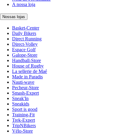
A nossa loja
Nossas lojas
Basket-Center
Daily Bikers
Direct Running
Direct-Volley
Espace Golf
Galope-Store
Handball-Store
House of Rugby
La sellerie de Maé
Made in Paradis
Nauti-wave
Pecheur-Store
Smash-Expert
Sneak'In
Sneakids
Sport is good
Training-Fit
Trek-Expert
TripNBikers
Vélo-Store