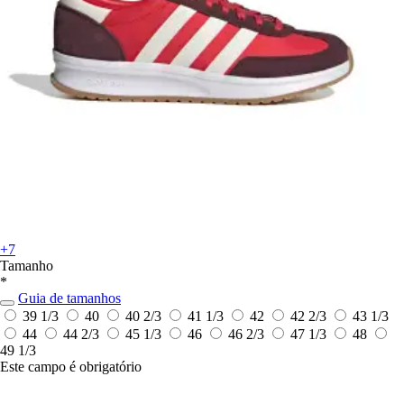
+7
Tamanho
*
Guia de tamanhos
39 1/3
40
40 2/3
41 1/3
42
42 2/3
43 1/3
44
44 2/3
45 1/3
46
46 2/3
47 1/3
48
49 1/3
Este campo é obrigatório