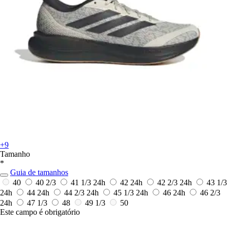
+9
Tamanho
*
Guia de tamanhos
40
40 2/3
41 1/3
24h
42
24h
42 2/3
24h
43 1/3
24h
44
24h
44 2/3
24h
45 1/3
24h
46
24h
46 2/3
24h
47 1/3
48
49 1/3
50
Este campo é obrigatório