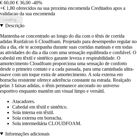
€ 60,00
€ 36,00
-40%
+€ 1,80
oferecidos na sua proxima encomenda
Creditados apos a
validacao da sua encomenda
Loading...
Descrição
Mantenha-se concentrado ao longo do dia com o tênis de corrida
adidas Runfalcon 6 Cloudfoam. Projetado para desempenho regular no
dia a dia, ele te acompanha durante suas corridas matinais e em todas
as atividades do dia a dia com uma sensação equilibrada e confiável. O
cabedal em têxtil e sintético garante leveza e respirabilidade. O
amortecimento Cloudfoam proporciona uma sensação de conforto
desde o primeiro contato e a cada passada, para uma caminhada ultra-
suave com um toque extra de amortecimento. A sola externa em
borracha resistente oferece aderência constante na estrada. Realçado
pelas 3 faixas adidas, o tênis permanece ancorado no universo
esportivo enquanto mantém um visual limpo e versátil.
Atacadores.
Cabedal em têxtil e sintético.
Sola interna em têxtil.
Sola externa em borracha.
Sola intermediária CLOUDFOAM.
Informações adicionais