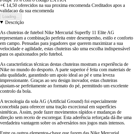
+€ 14,50
oferecidos na sua proxima encomenda
Creditados apos a
validacao da sua encomenda
Loading...
Descrição
As chuteiras de futebol Nike Mercurial Superfly 11 Elite AG
representam a combinação perfeita entre desempenho, estilo e conforto
em campo. Pensadas para jogadores que querem maximizar a sua
velocidade e agilidade, estas chuteiras são uma escolha indispensável
para os apaixonados pelo futebol.
As características técnicas destas chuteiras mostram a experiência de
Nike no mundo do desporto. A parte superior é feita com materiais de
alta qualidade, garantindo um apoio ideal ao pé e uma leveza
impressionante. Graças ao seu design inovador, estas chuteiras
ajustam-se perfeitamente ao formato do pé, permitindo um excelente
controlo da bola.
A tecnologia da sola AG (Artificial Ground) foi especialmente
concebida para oferecer uma tração excecional em superfícies
sintéticas. Assim, pode fazer movimentos rápidos e mudanças de
direção sem receio de escorregar. Esta aderência reforçada dá-lhe uma
verdadeira vantagem sobre os adversários nos jogos mais intensos.
Entre os outros elementos-chave que fazem das Nike Mercurial