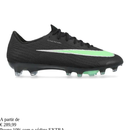
A partir de
€ 289,99
Poupe 10%
com o código
EXTRA