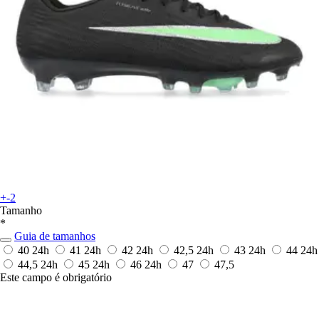
+-2
Tamanho
*
Guia de tamanhos
40
24h
41
24h
42
24h
42,5
24h
43
24h
44
24h
44,5
24h
45
24h
46
24h
47
47,5
Este campo é obrigatório