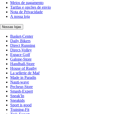
Meios de pagamento
Tarifas e opções de envio
Nota de Privacidade
A nossa loja
Nossas lojas
Basket-Center
Daily Bikers
Direct Running
Direct-Volley
Espace Golf
Galope-Store
Handball-Store
House of Rugby
La sellerie de Maé
Made in Paradis
Nauti-wave
Pecheur-Store
Smash-Expert
Sneak'In
Sneakids
Sport is good
Training-Fit