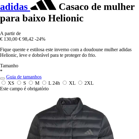
adidas
Casaco de mulher
para baixo Helionic
A partir de
€ 130,00
€ 98,42
-24%
Fique quente e estilosa este inverno com a doudoune mulher adidas
Helionic, leve e dobrável para te proteger do frio.
Tamanho
*
Guia de tamanhos
XS
S
M
L
24h
XL
2XL
Este campo é obrigatório