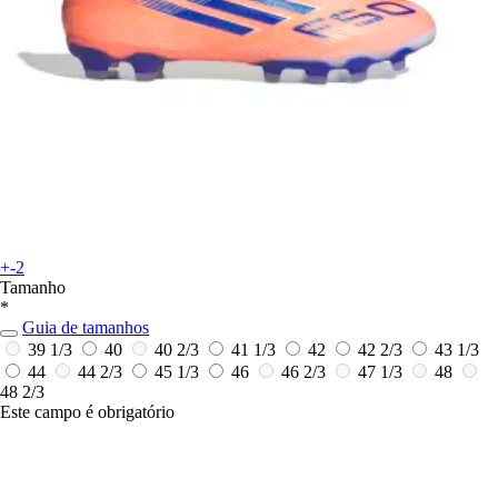
+-2
Tamanho
*
Guia de tamanhos
39 1/3
40
40 2/3
41 1/3
42
42 2/3
43 1/3
44
44 2/3
45 1/3
46
46 2/3
47 1/3
48
48 2/3
Este campo é obrigatório