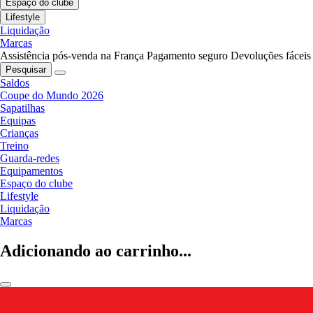
Espaço do clube
Lifestyle
Liquidação
Marcas
Assistência pós-venda na França
Pagamento seguro
Devoluções fáceis
Pesquisar
Saldos
Coupe do Mundo 2026
Sapatilhas
Equipas
Crianças
Treino
Guarda-redes
Equipamentos
Espaço do clube
Lifestyle
Liquidação
Marcas
Adicionando ao carrinho...