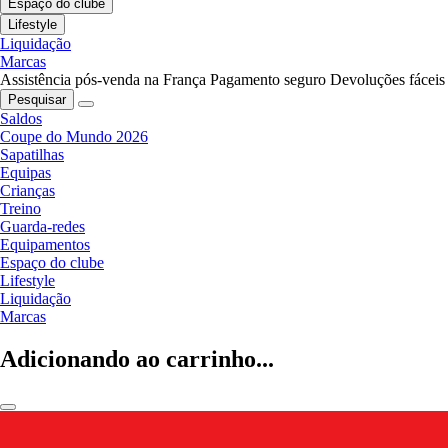
Espaço do clube
Lifestyle
Liquidação
Marcas
Assistência pós-venda na França
Pagamento seguro
Devoluções fáceis
Pesquisar
Saldos
Coupe do Mundo 2026
Sapatilhas
Equipas
Crianças
Treino
Guarda-redes
Equipamentos
Espaço do clube
Lifestyle
Liquidação
Marcas
Adicionando ao carrinho...